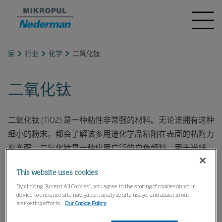
家
行业
化学
二氧化钛
二氧化钛
二氧化钛 (TiO2) 是一种粘性非常强的材料。无论谁拥有这种
细小的粉末，都会了解该多用途化学品粘附在表面的粘附力
有多强。二氧化钛是一种应用广泛的白色颜料，用于光线、
外层防护或防晒。
This website uses cookies
油漆、颜料、窗框、塑料部件、纺织纤维或化妆品都将二氧
By clicking “Accept All Cookies”, you agree to the storing of cookies on your
化钛作为基本成分，以确保颜色亮度、光泽度或白度以及防
device to enhance site navigation, analyze site usage, and assist in our
marketing efforts.
Our Cookie Policy
止黄变。二氧化钛在蒸汽喷射磨具中研磨以实现所需的细