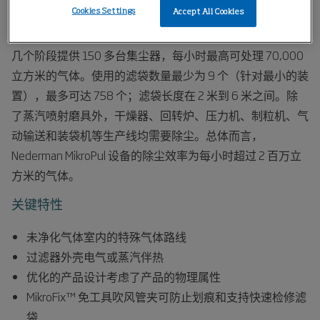
度。晶粒尺寸为 99% < 1µm。
Cookies Settings
Accept All Cookies
Nederman MikroPul 已为全球 50 个客户针对二氧化钛生产的
几个阶段提供 150 多台集尘器，每小时最高可处理 70,000
立方米的气体。使用的滤袋数量最少为 9 个（针对最小的装
置），最多可达 758 个；滤袋长度在 2 米到 6 米之间。除
了蒸汽喷射磨具外，干燥器、回转炉、压力机、制粒机、气
动输送和装袋机等生产线均需要除尘。总体而言，
Nederman MikroPul 设备的除尘效率为每小时超过 2 百万立
方米的气体。
关键特性
未净化气体室内的特殊气体路线
过滤器外壳电气或蒸汽伴热
优化的产品设计考虑了产品的物理属性
MikroFix™ 免工具吹风管夹可防止划痕和支持快速检修滤
袋