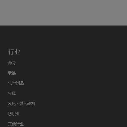
行业
沥青
炭黑
化学制品
金属
发电 - 燃气轮机
纺织业
其他行业