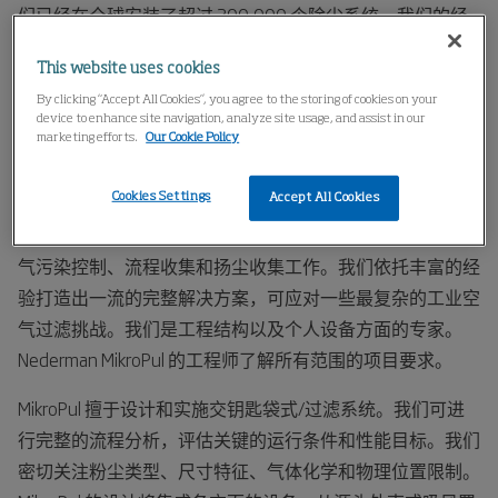
们已经在全球安装了超过 200,000 个除尘系统。我们的经
验和技术蜚声业界，可处理涉及复杂工程和定制加工的繁复
This website uses cookies
项目。深厚的应用知识以及对细节的关注让 Nederman
By clicking “Accept All Cookies”, you agree to the storing of cookies on your
MikroPul 成为空气污染控制和除尘产品设计与制造的全球领
device to enhance site navigation, analyze site usage, and assist in our
导者之一。
marketing efforts.
Our Cookie Policy
工程与设计
Cookies Settings
Accept All Cookies
MikroPul 的成功源于其强大的设计能力。我们可高效处理空
气污染控制、流程收集和扬尘收集工作。我们依托丰富的经
验打造出一流的完整解决方案，可应对一些最复杂的工业空
气过滤挑战。我们是工程结构以及个人设备方面的专家。
Nederman MikroPul 的工程师了解所有范围的项目要求。
MikroPul 擅于设计和实施交钥匙袋式/过滤系统。我们可进
行完整的流程分析，评估关键的运行条件和性能目标。我们
密切关注粉尘类型、尺寸特征、气体化学和物理位置限制。