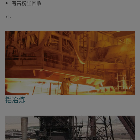
有害粉尘回收
<!-
铝冶炼