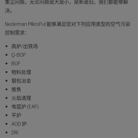
集尘问题，无论问题是大是小，是新是旧，我们都能够解
决。
Nederman MikroPul 能够满足您对下列应用类型的空气污染
控制需求：
高炉/出铁场
Q-BOP
BOF
物料处理
钢包冶金
推焦
火焰清理
电弧炉 (EAF)
平炉
AOD 炉
DRI