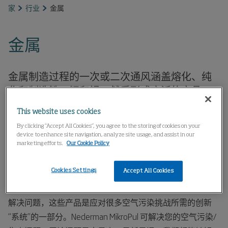
家
行业
金属
金属
金属制造过程的一次或二次通风涵盖熔化、纯
化和制造铁、钢和铝，然后形成广泛的产品。
This website uses cookies
Nederman MikroPul 作为空气污染控制设备供应商拥有丰富
By clicking “Accept All Cookies”, you agree to the storing of cookies on your
的经验，对金属行业的各种工艺和操作也有着成熟的认识。
device to enhance site navigation, analyze site usage, and assist in our
将空气污染控制技术应用到该行业的众多空气污染源，需要
marketing efforts.
Our Cookie Policy
大量的经验和专业知识。五十多年来，Nederman MikroPul
Cookies Settings
一直在为黑色和有色金属行业提供服务。Nederman
Accept All Cookies
MikroPul 的工程师拥有独一无二的能力，可利用各种产品来
解决问题，这些产品是应对很多空气污染挑战所需的创新
“系统”的一部分。Nederman MikroPul 可解决您的空气污染/