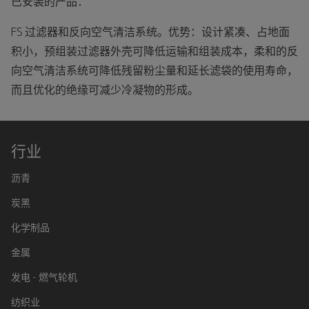
已安装的产品：
FS 过滤器和反向空气清洁系统。优势：设计紧凑、占地面
积小，预组装过滤器外壳可降低运输和组装成本，柔和的反
向空气清洁系统可降低残留粉尘量和延长滤袋的使用寿命，
而且优化的绝缘可减少冷凝物的形成。
行业
沥青
炭黑
化学制品
金属
发电 - 燃气轮机
纺织业