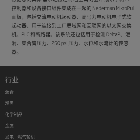
控制器和设备接口组件集成在一起的 Nederman MikroPul
面板，包括交流电动机起动器、高马力电动机电子式软
起动器、用于连接到工厂局域网和互联网的以太网交换
机、PLC 和断路器。该系统还包括用于检测 DeltaP、泄
漏、集合管压力、250 psi 压力、水位和水流计的传感
器。
行业
沥青
炭黑
化学制品
金属
发电 - 燃气轮机