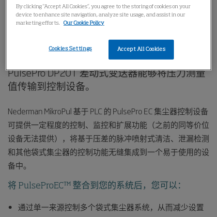
家
产品
监测和控制
PulsePro EC
By clicking “Accept All Cookies”, you agree to the storing of cookies on your
device to enhance site navigation, analyze site usage, and assist in our
marketing efforts.
Our Cookie Policy
PulsePro EC™
Cookies Settings
Accept All Cookies
PulsePro DP20T 差动式变送器能够将压力测量
值传输到控制设备。
Nederman MikroPul 基于 PLC 的 PulsePro EC 集尘器控制设备
可提供一定程度的控制、监控和扩展功能（之前的同等价位
设备无法提供），将基于压差的脉冲喷射式清洁、泄漏检测
和其他袋式集尘器的控制功能无缝集成到一个易于使用的设
备中。
将 PulseProEC™ 整合到您的系统后，您可以：
通过单一来源控制多个袋式集尘器系统，从而减少设置