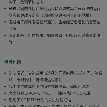
的不一致和节约成本
通过联网的任何计算机远程检查袋式集尘器系统的运行
状态和更改设定值（访问控制设备内置的 IP 地址）
通过电子邮件发送警示通知，告知经营者混乱的变更或
状况
识别和警告组件故障，如螺线管、隔板阀和过滤器泄漏
等
特点包括：
清洁模式：智能或手动选择的开机时间/关机时间、单循
环、无限循环、持续和远程激活
找出发生故障的脉冲喷射式螺线管、隔板和滤袋
完全符合 EPACAM、MACT、Title V 和 PM 2.5 标准
适用于 QC 和 PM 计划的先进进程通信
根据您的具体 需求轻松定制 右上角的图片 展示了将 EC