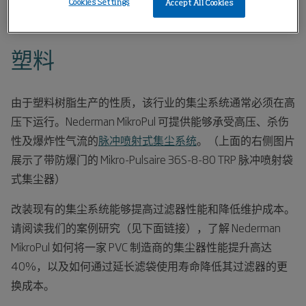
Cookies Settings
Accept All Cookies
家
行业
化学
塑料
塑料
由于塑料树脂生产的性质，该行业的集尘系统通常必须在高
压下运行。Nederman MikroPul 可提供能够承受高压、杀伤
性及爆炸性气流的
脉冲喷射式集尘系统
。（上面的右侧图片
展示了带防爆门的 Mikro-Pulsaire 36S-8-80 TRP 脉冲喷射袋
式集尘器）
改装现有的集尘系统能够提高过滤器性能和降低维护成本。
请阅读我们的案例研究（见下面链接），了解 Nederman
MikroPul 如何将一家 PVC 制造商的集尘器性能提升高达
40%，以及如何通过延长滤袋使用寿命降低其过滤器的更
换成本。