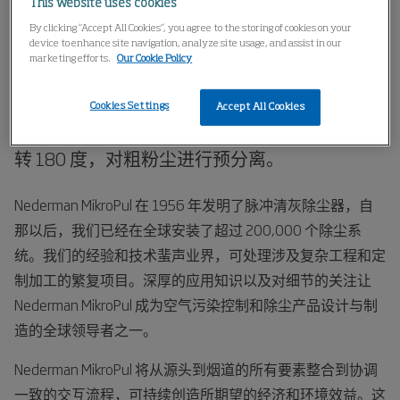
This website uses cookies
家
产品
气体冷却
By clicking “Accept All Cookies”, you agree to the storing of cookies on your
device to enhance site navigation, analyze site usage, and assist in our
marketing efforts.
Our Cookie Policy
气体冷却
Cookies Settings
Accept All Cookies
热气沿冷却元件垂直向下流入冷却器。气体偏
转 180 度，对粗粉尘进行预分离。
Nederman MikroPul 在 1956 年发明了脉冲清灰除尘器，自
那以后，我们已经在全球安装了超过 200,000 个除尘系
统。我们的经验和技术蜚声业界，可处理涉及复杂工程和定
制加工的繁复项目。深厚的应用知识以及对细节的关注让
Nederman MikroPul 成为空气污染控制和除尘产品设计与制
造的全球领导者之一。
Nederman MikroPul 将从源头到烟道的所有要素整合到协调
一致的交互流程，可持续创造所期望的经济和环境效益。这