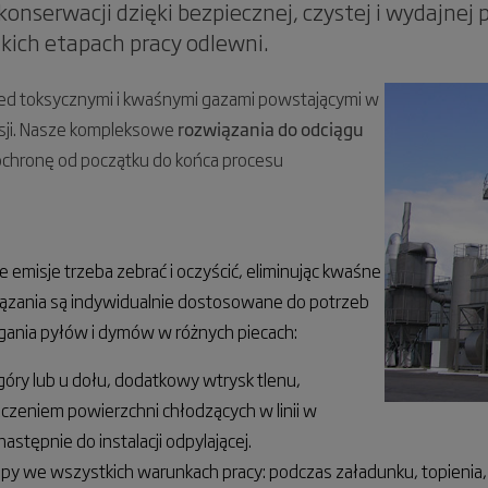
konserwacji dzięki bezpiecznej, czystej i wydajne
kich etapach pracy odlewni.
zed toksycznymi i kwaśnymi gazami powstającymi w
isji. Nasze kompleksowe
rozwiązania do odciągu
chronę od początku do końca procesu
 emisje trzeba zebrać i oczyścić, eliminując kwaśne
iązania są indywidualnie dostosowane do potrzeb
ągania pyłów i dymów w różnych piecach:
óry lub u dołu, dodatkowy wtrysk tlenu,
zeniem powierzchni chłodzących w linii w
tępnie do instalacji odpylającej.
apy we wszystkich warunkach pracy: podczas załadunku, topienia