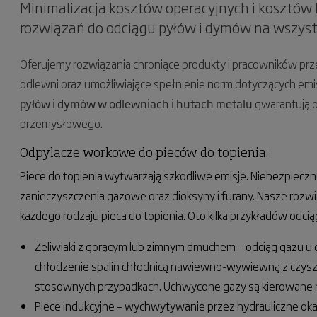
Minimalizacja kosztów operacyjnych i kosztów 
rozwiązań do odciągu pyłów i dymów na wszyst
Oferujemy rozwiązania chroniące produkty i pracowników pr
odlewni oraz umożliwiające spełnienie norm dotyczących em
pyłów i dymów w odlewniach i hutach metalu
gwarantują o
przemysłowego.
Odpylacze workowe do pieców do topienia:
Piece do topienia wytwarzają szkodliwe emisje. Niebezpieczne
zanieczyszczenia gazowe oraz dioksyny i furany. Nasze rozw
każdego rodzaju pieca do topienia. Oto kilka przykładów odci
Żeliwiaki z gorącym lub zimnym dmuchem – odciąg gazu u g
chłodzenie spalin chłodnicą nawiewno-wywiewną z czyszc
stosownych przypadkach. Uchwycone gazy są kierowane nas
Piece indukcyjne – wychwytywanie przez hydrauliczne ok