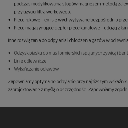
podczas modyfikowania stopów magnezem metodą zalewow
przy użyciu filtra workowego.
Piece łukowe – emisje wychwytywane bezpośrednio przez c
Piece magazynujące ciepło i piece kanałowe – odciąg z ka
Inne rozwiązania do odpylania i chłodzenia gazów w odlewni
Odzysk piasku do mas formierskich spajanych żywicą i be
Linie odlewnicze
Wykańczanie odlewów
Zapewniamy optymalne odpylanie przy najniższym wskaźniku p
zaprojektowane z myślą o oszczędności. Zapewniamy zgodn