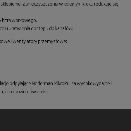
pienie. Zanieczyszczenia w kolejnym kroku redukuje się
 filtra workowego.
 celu ułatwienia dostępu do kanałów.
rkowe i wentylatory przemysłowe:
alacje odpylające Nederman MikroPul są wysokowydajne i
ężeń i poziomów emisji.