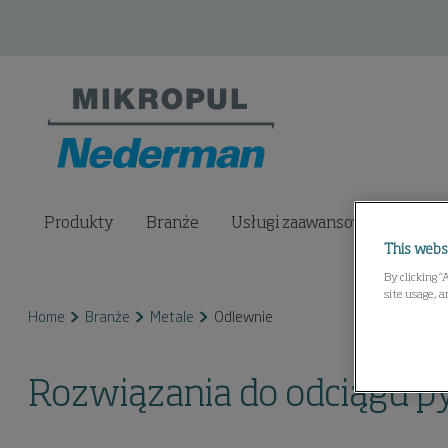
Produkty
Branże
Usługi zaawansowane
Ce
This webs
By clicking “
site usage, a
Home
Branże
Metale
Odlewnie
Rozwiązania do odciągu p