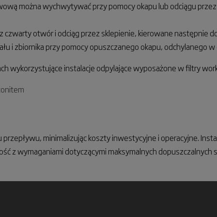
ą można wychwytywać przy pomocy okapu lub odciągu przez skle
zwarty otwór i odciąg przez sklepienie, kierowane następnie do
nału i zbiornika przy pomocy opuszczanego okapu, odchylanego w
ach wykorzystujące instalacje odpylające wyposażone w filtry wo
ntonitem
rzepływu, minimalizując koszty inwestycyjne i operacyjne. Inst
ość z wymaganiami dotyczącymi maksymalnych dopuszczalnych st