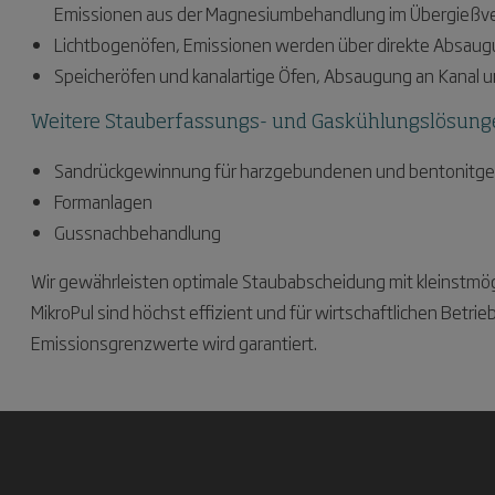
Emissionen aus der Magnesiumbehandlung im Übergießve
Lichtbogenöfen, Emissionen werden über direkte Absaug
Speicheröfen und kanalartige Öfen, Absaugung an Kanal 
Weitere Stauberfassungs- und Gaskühlungslösunge
Sandrückgewinnung für harzgebundenen und bentonitg
Formanlagen
Gussnachbehandlung
Wir gewährleisten optimale Staubabscheidung mit kleinstmö
MikroPul sind höchst effizient und für wirtschaftlichen Bet
Emissionsgrenzwerte wird garantiert.