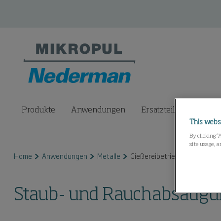
Produkte
Anwendungen
Ersatzteile & Services
This webs
By clicking “
site usage, a
Home
Anwendungen
Metalle
Gießereibetriebe
Staub- und Rauchabsaugun