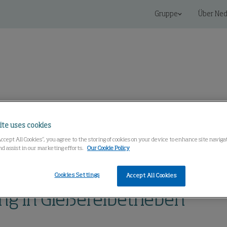
Gruppe
Über Ned
Knowledge Center
ite uses cookies
Accept All Cookies”, you agree to the storing of cookies on your device to enhance site navig
nd assist in our marketing efforts.
Our Cookie Policy
Cookies Settings
Accept All Cookies
g in Gießereibetrieben