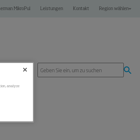
erman MikroPul
Leistungen
Kontakt
Region wählen
ation, analyze