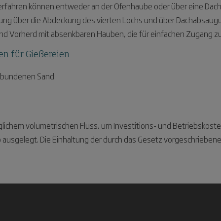
rfahren können entweder an der Ofenhaube oder über eine Dac
ung über die Abdeckung des vierten Lochs und über Dachabsaugu
und Vorherd mit absenkbaren Hauben, die für einfachen Zugang z
n für Gießereien
ebundenen Sand
glichem volumetrischen Fluss, um Investitions- und Betriebsko
rieb ausgelegt. Die Einhaltung der durch das Gesetz vorgeschrie