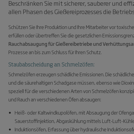
Beschränken Sie mit sicherer, sauberer und ef
allen Phasen des Gießereiprozesses die Betri
Schützen Sie Ihre Produktion und Ihre Mitarbeiter vor toxis
erfüllen oder übertreffen Sie die gesetzlichen Emissionsgr
Rauchabsaugung für Gießereibetriebe und Verhüttungs
Prozesse an bis zum Schluss für Ihren Schutz.
Staubabscheidung an Schmelzöfen:
Schmelzöfen erzeugen schädliche Emissionen. Die schädlich
und die säurehaltigen Schadgase müssen, ebenso wie Dioxin
speziell für die verschiedenen Arten von Schmelzöfen konzipier
und Rauch an verschiedenen Öfen absaugen:
Heiß- oder Kaltwindkupolöfen, mit Absaugung der Ofengas
Sauerstoffinjektion, Abgaskühlung mittels Luft-Luft-Kühle
Induktionsöfen, Erfassung über hydraulische Induktionso