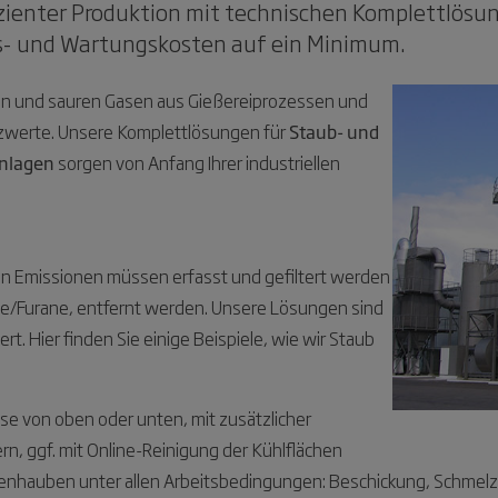
fizienter Produktion mit technischen Komplettlös
ebs- und Wartungskosten auf ein Minimum.
chen und sauren Gasen aus Gießereiprozessen und
enzwerte. Unsere Komplettlösungen für
Staub- und
anlagen
sorgen von Anfang Ihrer industriellen
en Emissionen müssen erfasst und gefiltert werden
e/Furane, entfernt werden. Unsere Lösungen sind
t. Hier finden Sie einige Beispiele, wie wir Staub
e von oben oder unten, mit zusätzlicher
rn, ggf. mit Online-Reinigung der Kühlflächen
fenhauben unter allen Arbeitsbedingungen: Beschickung, Schmel