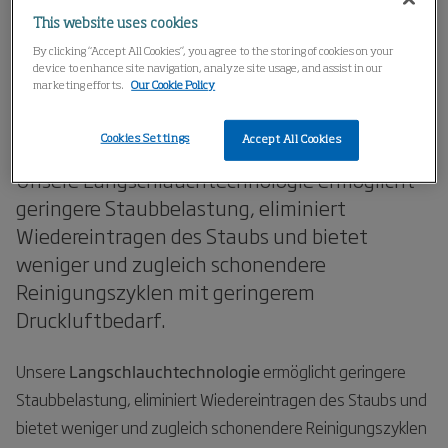
Home
Produkte
Schlauchfilter
Pulse-Jet-Kollektoren
This website uses cookies
Long Bag Technology
By clicking “Accept All Cookies”, you agree to the storing of cookies on your
device to enhance site navigation, analyze site usage, and assist in our
marketing efforts.
Our Cookie Policy
Langschlauchtechnologie
Cookies Settings
Accept All Cookies
Unsere Langschlauchtechnologie ermöglicht
geringere Staubbelastung, eliminiert
Wiedereintragen des Staubs und bietet
weniger und zugleich schonendere
Reinigungszyklen mit geringerem
Druckluftbedarf.
Unsere
Langschlauchtechnologie
ermöglicht geringere
Staubbelastung, eliminiert Wiedereintragen des Staubs und
bietet weniger und zugleich schonendere Reinigungszyklen