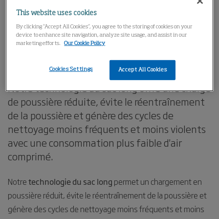
Home
Produits
Dépoussiéreurs à manches
This website uses cookies
Dépoussiéreurs Pulse-Jet
Long Bag Technology
By clicking “Accept All Cookies”, you agree to the storing of cookies on your
device to enhance site navigation, analyze site usage, and assist in our
marketing efforts.
Our Cookie Policy
Technologie du sac long
Cookies Settings
Accept All Cookies
Notre technologie du sac long offre une charge
de poussière réduite, évite le réentraînement
de la poussière et génère des cycles de
nettoyage moins fréquents et moins violents
avec une consommation plus faible d'air
comprimé.
Notre
technologie du sac long
permet un chargement en
poussière réduit, évite le réentraînement de la poussière et
génère des cycles de nettoyage moins fréquents et moins