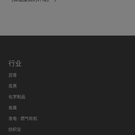
行业
沥青
炭黑
化学制品
金属
发电 - 燃气轮机
纺织业