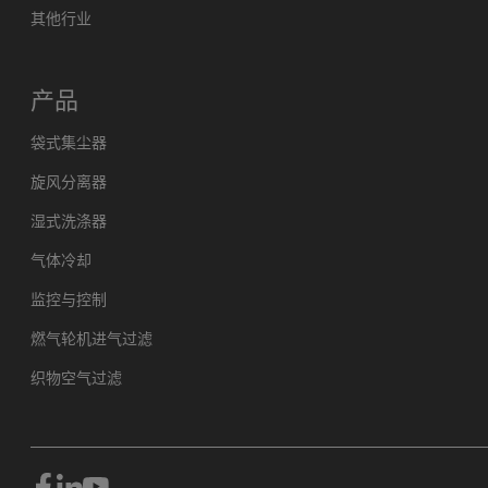
其他行业
产品
袋式集尘器
旋风分离器
湿式洗涤器
气体冷却
监控与控制
燃气轮机进气过滤
织物空气过滤