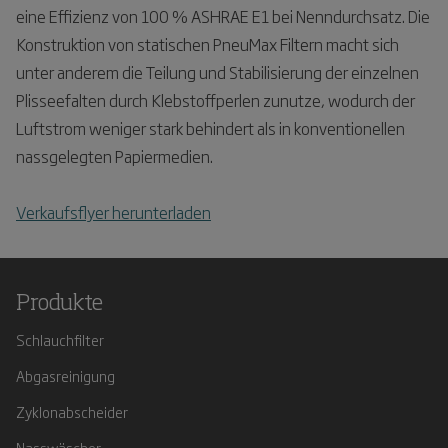
eine Effizienz von 100 % ASHRAE E1 bei Nenndurchsatz. Die
Konstruktion von statischen PneuMax Filtern macht sich
unter anderem die Teilung und Stabilisierung der einzelnen
Plisseefalten durch Klebstoffperlen zunutze, wodurch der
Luftstrom weniger stark behindert als in konventionellen
nassgelegten Papiermedien.
Verkaufsflyer herunterladen
Produkte
Schlauchfilter
Abgasreinigung
Zyklonabscheider
Nasswäscher