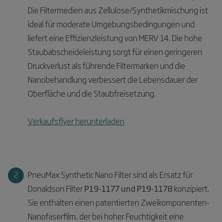
Die Filtermedien aus Zellulose/Synthetikmischung ist
ideal für moderate Umgebungsbedingungen und
liefert eine Effizienzleistung von MERV 14. Die hohe
Staubabscheideleistung sorgt für einen geringeren
Druckverlust als führende Filtermarken und die
Nanobehandlung verbessert die Lebensdauer der
Oberfläche und die Staubfreisetzung.
Verkaufsflyer herunterladen
PneuMax Synthetic Nano Filter sind als Ersatz für
Donaldson Filter
P19-1177 und P19-1178
konzipiert.
Sie enthalten einen patentierten Zweikomponenten-
Nanofaserfilm, der bei hoher Feuchtigkeit eine