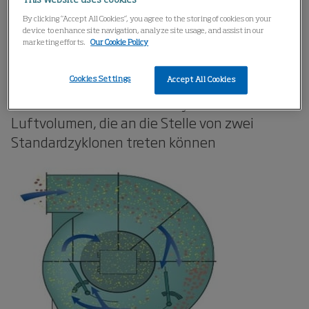
Home
Produkte
Zyklonabscheider
Skimmer
By clicking “Accept All Cookies”, you agree to the storing of cookies on your
device to enhance site navigation, analyze site usage, and assist in our
marketing efforts.
Our Cookie Policy
Skimmer
Cookies Settings
Accept All Cookies
Skimmer sind modifizierte Zyklone für hohe
Luftvolumen, die an die Stelle von zwei
Standardzyklonen treten können