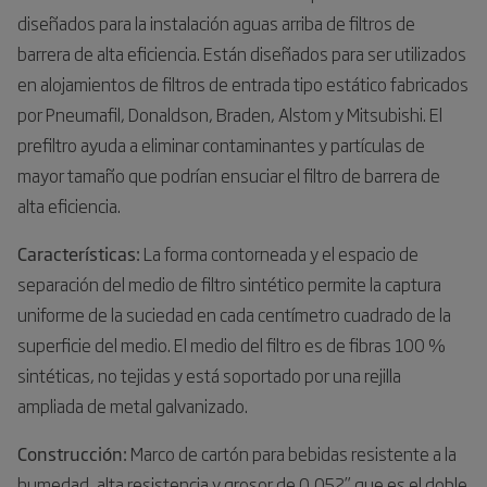
diseñados para la instalación aguas arriba de filtros de
barrera de alta eficiencia. Están diseñados para ser utilizados
en alojamientos de filtros de entrada tipo estático fabricados
por Pneumafil, Donaldson, Braden, Alstom y Mitsubishi. El
prefiltro ayuda a eliminar contaminantes y partículas de
mayor tamaño que podrían ensuciar el filtro de barrera de
alta eficiencia.
Características:
La forma contorneada y el espacio de
separación del medio de filtro sintético permite la captura
uniforme de la suciedad en cada centímetro cuadrado de la
superficie del medio. El medio del filtro es de fibras 100 %
sintéticas, no tejidas y está soportado por una rejilla
ampliada de metal galvanizado.
Construcción:
Marco de cartón para bebidas resistente a la
humedad, alta resistencia y grosor de 0,052” que es el doble