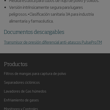
Medida estática para tubos de flujo de polvo y sólidos.
Versión intrínsicamente segura para lugares
peligrosos.•Clasificación sanitaria 3A para industria
alimentaria y farmacéutica.
Documentos descargables
Transmisor de presión diferencial anti-atascos PulseProTM
Productos
Filtros de mangas para captura de polvo
Separadores ciclónicos
Lavadores de Gas húmedos
Enfriamiento de gases
Monitoreo y Controles