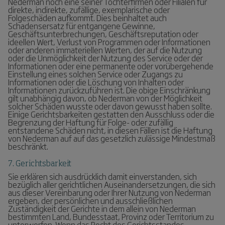
Nederman noch eine seiner Tochterfirmen oder Filialen für
direkte, indirekte, zufällige, exemplarische oder
Folgeschäden aufkommt. Dies beinhaltet auch
Schadensersatz für entgangene Gewinne,
Geschäftsunterbrechungen, Geschäftsreputation oder
ideellen Wert, Verlust von Programmen oder Informationen
oder anderen immateriellen Werten, der auf die Nutzung
oder die Unmöglichkeit der Nutzung des Service oder der
Informationen oder eine permanente oder vorübergehende
Einstellung eines solchen Service oder Zugangs zu
Informationen oder die Löschung von Inhalten oder
Informationen zurückzuführen ist. Die obige Einschränkung
gilt unabhängig davon, ob Nederman von der Möglichkeit
solcher Schäden wusste oder davon gewusst haben sollte.
Einige Gerichtsbarkeiten gestatten den Ausschluss oder die
Begrenzung der Haftung für Folge- oder zufällig
entstandene Schäden nicht, in diesen Fällen ist die Haftung
von Nederman auf auf das gesetzlich zulässige Mindestmaß
beschränkt.
7. Gerichtsbarkeit
Sie erklären sich ausdrücklich damit einverstanden, sich
bezüglich aller gerichtlichen Auseinandersetzungen, die sich
aus dieser Vereinbarung oder Ihrer Nutzung von Nederman
ergeben, der persönlichen und ausschließlichen
Zuständigkeit der Gerichte in dem allein von Nederman
bestimmten Land, Bundesstaat, Provinz oder Territorium zu
unterwerfen. Wenn das Recht des Gerichtsstandes