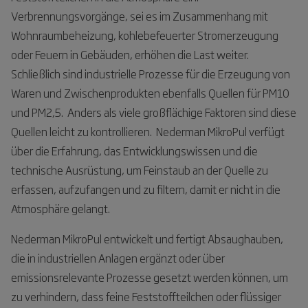
Verbrennungsvorgänge, sei es im Zusammenhang mit
Wohnraumbeheizung, kohlebefeuerter Stromerzeugung
oder Feuern in Gebäuden, erhöhen die Last weiter.
Schließlich sind industrielle Prozesse für die Erzeugung von
Waren und Zwischenprodukten ebenfalls Quellen für PM10
und PM2,5. Anders als viele großflächige Faktoren sind diese
Quellen leicht zu kontrollieren. Nederman MikroPul verfügt
über die Erfahrung, das Entwicklungswissen und die
technische Ausrüstung, um Feinstaub an der Quelle zu
erfassen, aufzufangen und zu filtern, damit er nicht in die
Atmosphäre gelangt.
Nederman MikroPul entwickelt und fertigt Absaughauben,
die in industriellen Anlagen ergänzt oder über
emissionsrelevante Prozesse gesetzt werden können, um
zu verhindern, dass feine Feststoffteilchen oder flüssiger