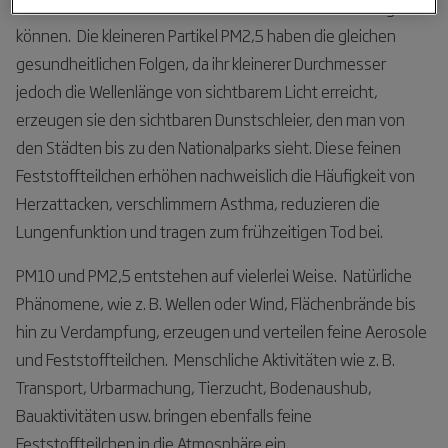
Partikel die Gesundheit der betroffenen Person schädigen
können. Die kleineren Partikel PM2,5 haben die gleichen
gesundheitlichen Folgen, da ihr kleinerer Durchmesser
jedoch die Wellenlänge von sichtbarem Licht erreicht,
erzeugen sie den sichtbaren Dunstschleier, den man von
den Städten bis zu den Nationalparks sieht. Diese feinen
Feststoffteilchen erhöhen nachweislich die Häufigkeit von
Herzattacken, verschlimmern Asthma, reduzieren die
Lungenfunktion und tragen zum frühzeitigen Tod bei.
PM10 und PM2,5 entstehen auf vielerlei Weise. Natürliche
Phänomene, wie z. B. Wellen oder Wind, Flächenbrände bis
hin zu Verdampfung, erzeugen und verteilen feine Aerosole
und Feststoffteilchen. Menschliche Aktivitäten wie z. B.
Transport, Urbarmachung, Tierzucht, Bodenaushub,
Bauaktivitäten usw. bringen ebenfalls feine
Feststoffteilchen in die Atmosphäre ein.