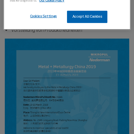
marketing efforts.
Our Cookie Policy
WeChat-Tombola
Ersatzteil-Aktion
Cookies Settings
Accept All Cookies
Austausch über Fallstudien
Vorstellung von Produktneuheiten