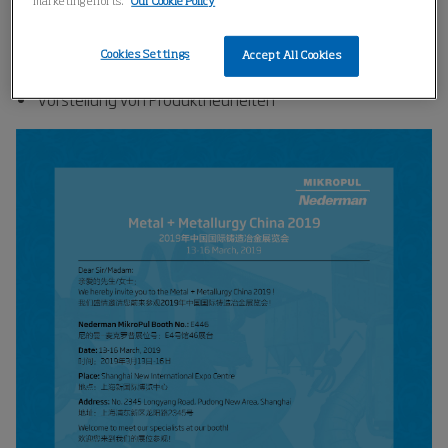
marketing efforts.
Our Cookie Policy
WeChat-Tombola
Ersatzteil-Aktion
Cookies Settings
Accept All Cookies
Austausch über Fallstudien
Vorstellung von Produktneuheiten