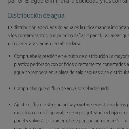
panel. El agua eliminará la suciedad y los con
Distribución de agua
La distribución adecuada de agua es la única manera importante
y los contaminantes que pueden dañar el panel. Las áreas qu
en quedar atascadas o en ablandarse.
Compruebe la presión en el tubo de distribución La mayorí
plástico perforado con orificios directamente conectados a 
agua no romperá en la placa de salpicaduras o se distribui
Compruebe que el flujo de agua sea el adecuado.
Ajuste el flujo hasta que no haya vetas secas. Cuando l
mojados con un flujo visible de agua goteando y bajando po
panel y volverá al sumidero. Si se percibe una pequeña cant
significará que la suciedad y los minerales no están sien