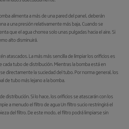
 bomba alimenta a más de una pared del panel, deberán
ciona a una presión relativamente más baja, Cuando se
nta que el agua chorrea solo unas pulgadas hacia el aire. Si
emo alto disminuirá.
én atascados. La más más sencilla de limpiar los orificios es
de cada tubo de distribución. Mientras la bomba está en
lse directamente la suciedad del tubo. Por norma general, los
nal de tubo más lejano a la bomba.
de distribución. Si lo hace, los orificios se atascarán con los
ie a menudo el filtro de agua Un filtro sucio restringirá el
pieza del filtro. De este modo, el filtro podrá limpiarse sin