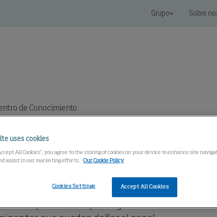
Grupo
Sobre no
entro de Conocimiento
ite uses cookies
 en los paneles de
Accept All Cookies”, you agree to the storing of cookies on your device to enhance site navig
nd assist in our marketing efforts.
Our Cookie Policy
ión
Cookies Settings
Accept All Cookies
anera importante de prolongar la vida del