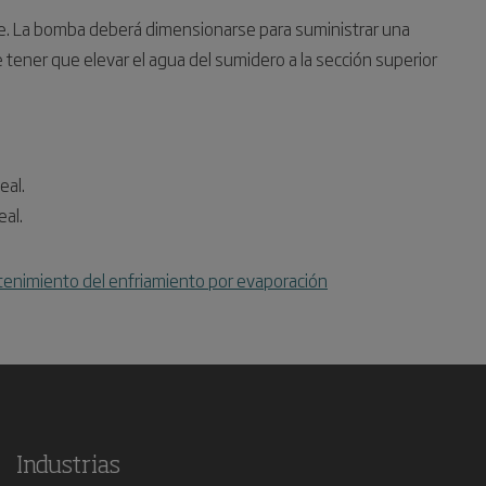
e. La bomba deberá dimensionarse para suministrar una
e tener que elevar el agua del sumidero a la sección superior
eal.
eal.
antenimiento del enfriamiento por evaporación
Industrias