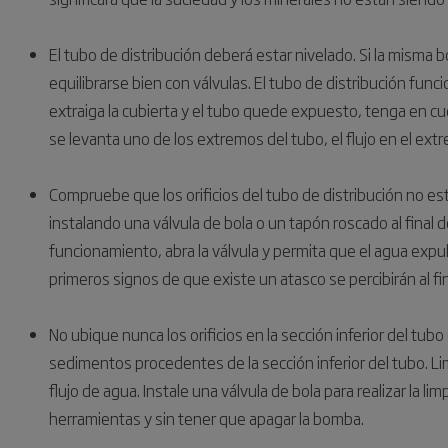
El tubo de distribución deberá estar nivelado. Si la misma
equilibrarse bien con válvulas. El tubo de distribución fun
extraiga la cubierta y el tubo quede expuesto, tenga en cue
se levanta uno de los extremos del tubo, el flujo en el extr
Compruebe que los orificios del tubo de distribución no est
instalando una válvula de bola o un tapón roscado al final 
funcionamiento, abra la válvula y permita que el agua expu
primeros signos de que existe un atasco se percibirán al fi
No ubique nunca los orificios en la sección inferior del tubo 
sedimentos procedentes de la sección inferior del tubo. Limp
flujo de agua. Instale una válvula de bola para realizar la lim
herramientas y sin tener que apagar la bomba.