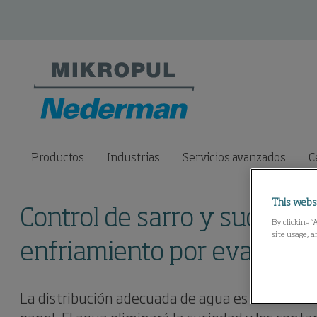
Productos
Industrias
Servicios avanzados
C
This webs
Control de sarro y suciedad
By clicking “
site usage, a
enfriamiento por evaporac
La distribución adecuada de agua es la única m