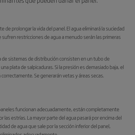
taminantes que pueden dañar el panel.
 de prolongar la vida del panel. El agua eliminará la suciedad
e sufren restricciones de agua a menudo serán las primeras
a de sistemas de distribución consisten en un tubo de
una plata de salpicaduras. Si la presión es demasiado baja, el
rá correctamente. Se generarán vetas y áreas secas.
os paneles funcionan adecuadamente, están completamente
r las estrías. La mayor parte del agua pasará por encima del
idad de agua que sale por la sección inferior del panel,
do eliminados adecuadamente.