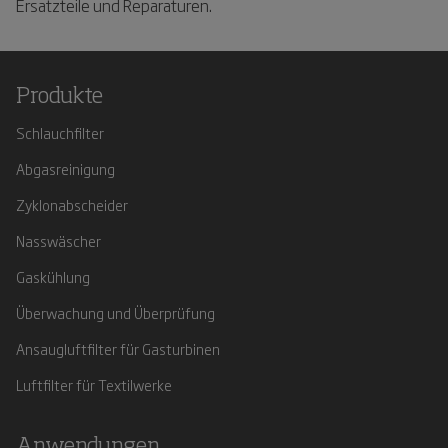
Ersatzteile und Reparaturen.
Produkte
Schlauchfilter
Abgasreinigung
Zyklonabscheider
Nasswäscher
Gaskühlung
Überwachung und Überprüfung
Ansaugluftfilter für Gasturbinen
Luftfilter für Textilwerke
Anwendungen