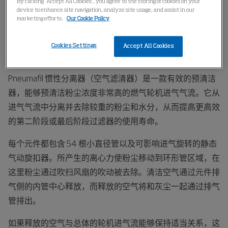
By clicking “Accept All Cookies”, you agree to the storing of cookies on your
device to enhance site navigation, analyze site usage, and assist in our
marketing efforts.
Our Cookie Policy
Cookies Settings
Accept All Cookies
Pneumafil 惯性分离器（空气滤清器）是一款有效的预清洁
器，能够预清洁粉尘浓度非常高的燃气轮机进气气流。它从
进气气流中分离并去除较重的粉尘和水分，从而提高更高效
的第二阶段或最后阶段过滤器的使用寿命。
每个元件都包含 54 根小直径管以及可影响进气旋转的静态
气动旋扣器。所产生的离心力使粉尘移动到环形管区域，在
这里粉尘通过吹扫风扇的吹动被去除。清洁空气通过元件排
气侧的内管中心释放，而释放的空气将和灰尘一起通过排气
管排出。
如果释放的空气与总体的轮机进气流能够保持适当关系，这