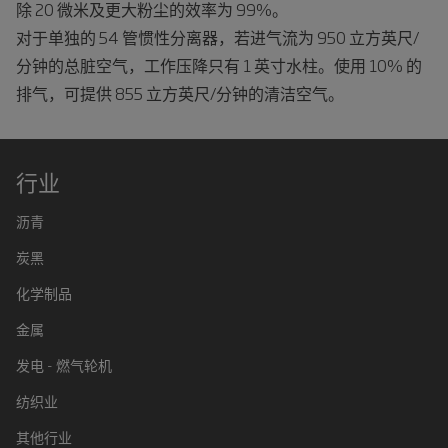
除 20 微米及更大粉尘的效率为 99%。
对于单独的 54 管惯性分离器，若进气流为 950 立方英尺/
分钟的总脏空气，工作压降只有 1 英寸水柱。使用 10% 的
排气，可提供 855 立方英尺/分钟的清洁空气。
行业
沥青
炭黑
化学制品
金属
发电 - 燃气轮机
纺织业
其他行业